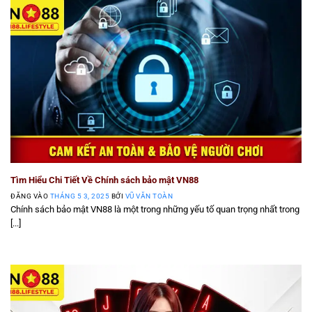
Hỗ trợ tận tình
Đội ngũ chăm sóc khách hàng tại VN88 luôn coi sự hài
lòng của người chơi là ưu tiên số một. Hỗ trợ 24/7 qua chat
trực tuyến, email hay hotline, bất kỳ thắc mắc nào cũng
được giải quyết nhanh chóng. Với phong cách làm việc tận
tâm, thân thiện và chuyên nghiệp, nhân viên luôn sẵn sàng
đồng hành cùng bạn để việc cá cược diễn ra trọn vẹn và
yên tâm hơn.
Tìm Hiểu Chi Tiết Về Chính sách bảo mật VN88
An toàn và bảo mật cao
ĐĂNG VÀO
THÁNG 5 3, 2025
BỞI
VŨ VĂN TOÀN
Chính sách bảo mật VN88 là một trong những yếu tố quan trọng nhất trong
Tại VN88, yếu tố an toàn và bảo mật luôn được đặt lên
[...]
hàng đầu. Hệ thống sử dụng công nghệ mã hóa hiện đại
cùng các lớp bảo vệ chống xâm nhập, đảm bảo mọi thông
tin cá nhân và giao dịch của bạn luôn được giữ kín tuyệt
đối. Bên cạnh đó, chính sách minh bạch, rõ ràng về quyền
lợi giúp người chơi yên tâm trải nghiệm cá cược mà không