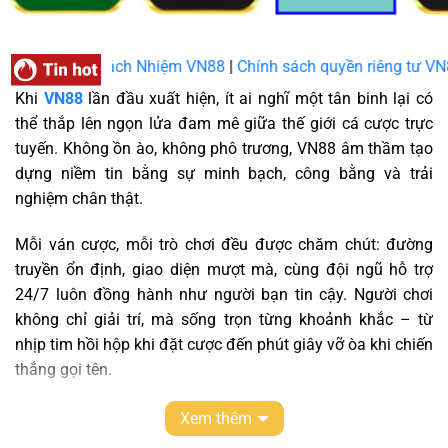
n Trừ Trách Nhiệm VN88
|
Chính sách quyền riêng tư VN88 bảo 
Khi
VN88
lần đầu xuất hiện, ít ai nghĩ một tân binh lại có
thể thắp lên ngọn lửa đam mê giữa thế giới cá cược trực
tuyến. Không ồn ào, không phô trương, VN88 âm thầm tạo
dựng niềm tin bằng sự minh bạch, công bằng và trải
nghiệm chân thật.
Mỗi ván cược, mỗi trò chơi đều được chăm chút: đường
truyền ổn định, giao diện mượt mà, cùng đội ngũ hỗ trợ
24/7 luôn đồng hành như người bạn tin cậy. Người chơi
không chỉ giải trí, mà sống trọn từng khoảnh khắc – từ
nhịp tim hồi hộp khi đặt cược đến phút giây vỡ òa khi chiến
thắng gọi tên.
Theo thời gian, chính sự tận tâm ấy đã biến VN88 từ cái
Xem thêm
tên xa lạ thành biểu tượng niềm tin – nơi hàng triệu bet thủ