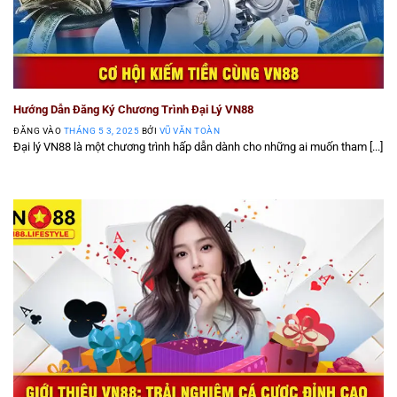
Lợi Ích Hấp Dẫn Khi Cá Cược Trực Tuyến Tại VN88
Kho game đa dạng, cuốn hút
Hướng Dẫn Đăng Ký Chương Trình Đại Lý VN88
ĐĂNG VÀO
THÁNG 5 3, 2025
BỞI
VŨ VĂN TOÀN
VN88 liên tục bổ sung và cập nhật các trò chơi mới để đáp
Đại lý VN88 là một chương trình hấp dẫn dành cho những ai muốn tham [...]
ứng sở thích của nhiều người chơi khác nhau. Mỗi game
đều được kiểm duyệt kỹ càng, đảm bảo tính công bằng và
minh bạch. Bên cạnh đó, các chương trình khuyến mãi và
giải đấu hấp dẫn không chỉ mang lại sự kịch tính mà còn
giúp người chơi có thêm cơ hội tăng lợi nhuận và gắn bó
lâu dài với sân chơi này.
Tỷ lệ kèo cạnh tranh
Nhờ áp dụng hệ thống tỷ lệ kèo minh bạch và luôn được
cập nhật linh hoạt, VN88 đã xây dựng được niềm tin vững
chắc từ cộng đồng cược thủ. Bảng thông tin rõ ràng, dễ