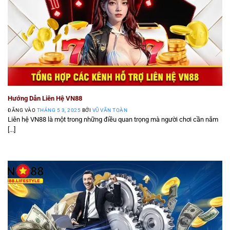
phải lo lắng về rủi ro ngoài ý muốn.
Lợi ích khi chơi cá cược trực tuyến tại VN88
VN88 tạo dấu ấn khác biệt nhờ loạt tính năng tiện lợi và
dịch vụ chất lượng. Từ giao diện thân thiện, tốc độ xử lý
mượt mà cho đến các chương trình khuyến mãi hấp dẫn và
đội ngũ hỗ trợ chuyên nghiệp, tất cả đều góp phần mang
Hướng Dẫn Liên Hệ VN88
lại trải nghiệm trọn vẹn cho người chơi. Chính những ưu
ĐĂNG VÀO
THÁNG 5 3, 2025
BỞI
VŨ VĂN TOÀN
điểm này đã giúp VN88 ngày càng chiếm được niềm tin và
Liên hệ VN88 là một trong những điều quan trọng mà người chơi cần nắm
trở thành lựa chọn hàng đầu của đông đảo bet thủ.
[...]