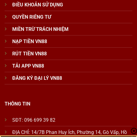
Tại VN88, cá cược thể thao luôn là lựa chọn hàng đầu của
ĐIỀU KHOẢN SỬ DỤNG
nhiều người chơi. Bạn có thể tìm thấy đủ loại kèo cho hầu
QUYỀN RIÊNG TƯ
hết các môn: bóng đá, bóng rổ, tennis cho đến eSports.
Người chơi được tự do đặt cược trước trận hoặc theo dõi
MIỀN TRỪ TRÁCH NHIỆM
và đặt cược trực tiếp trong khi trận đấu diễn ra (live
betting). Hệ thống còn cung cấp thông tin chi tiết về trận
NẠP TIỀN VN88
đấu để bạn có thêm cơ sở ra quyết định. Đặc biệt, nhiều
RÚT TIỀN VN88
chương trình khuyến mãi hấp dẫn thường xuyên được tung
ra, giúp tăng thêm cơ hội thắng lớn cho bet thủ.
TẢI APP VN88
Casino trực tuyến
ĐĂNG KÝ ĐẠI LÝ VN88
VN88 mang cả không khí casino thật đến ngay trước màn
hình của bạn. Với các trò chơi quen thuộc như Baccarat,
Roulette, Blackjack hay Slot, người chơi có thể thoải mái
THÔNG TIN
thử vận may và tận hưởng trải nghiệm chân thực. Tất cả
game đều đến từ các nhà phát triển uy tín, đảm bảo chất
SĐT: 096 699 39 82
lượng và tính công bằng. Ngoài ra, chế độ casino trực tiếp
ĐỊA CHỈ: 14/7B Phan Huy Ích, Phường 14, Gò Vấp, Hồ
với dealer thật diễn ra theo thời gian thực còn mang đến sự