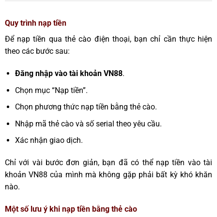
Quy trình nạp tiền
Để nạp tiền qua thẻ cào điện thoại, bạn chỉ cần thực hiện
theo các bước sau:
Đăng nhập vào tài khoản VN88
.
Chọn mục “Nạp tiền”.
Chọn phương thức nạp tiền bằng thẻ cào.
Nhập mã thẻ cào và số serial theo yêu cầu.
Xác nhận giao dịch.
Chỉ với vài bước đơn giản, bạn đã có thể nạp tiền vào tài
khoản VN88 của mình mà không gặp phải bất kỳ khó khăn
nào.
Một số lưu ý khi nạp tiền bằng thẻ cào