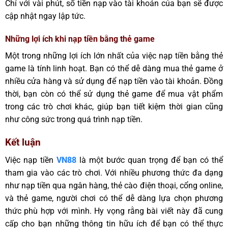
Chỉ với vài phút, số tiền nạp vào tài khoản của bạn sẽ được
cập nhật ngay lập tức.
Những lợi ích khi nạp tiền bằng thẻ game
Một trong những lợi ích lớn nhất của việc nạp tiền bằng thẻ
game là tính linh hoạt. Bạn có thể dễ dàng mua thẻ game ở
nhiều cửa hàng và sử dụng để nạp tiền vào tài khoản. Đồng
thời, bạn còn có thể sử dụng thẻ game để mua vật phẩm
trong các trò chơi khác, giúp bạn tiết kiệm thời gian cũng
như công sức trong quá trình nạp tiền.
Kết luận
Việc nạp tiền
VN88
là một bước quan trọng để bạn có thể
tham gia vào các trò chơi. Với nhiều phương thức đa dạng
như nạp tiền qua ngân hàng, thẻ cào điện thoại, cổng online,
và thẻ game, người chơi có thể dễ dàng lựa chọn phương
thức phù hợp với mình. Hy vọng rằng bài viết này đã cung
cấp cho bạn những thông tin hữu ích để bạn có thể thực