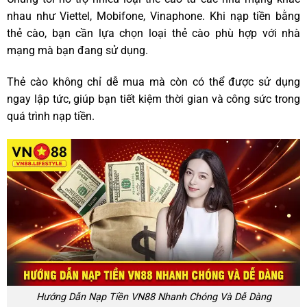
nhau như Viettel, Mobifone, Vinaphone. Khi nạp tiền bằng
thẻ cào, bạn cần lựa chọn loại thẻ cào phù hợp với nhà
mạng mà bạn đang sử dụng.
Thẻ cào không chỉ dễ mua mà còn có thể được sử dụng
ngay lập tức, giúp bạn tiết kiệm thời gian và công sức trong
quá trình nạp tiền.
Hướng Dẫn Nạp Tiền VN88 Nhanh Chóng Và Dễ Dàng