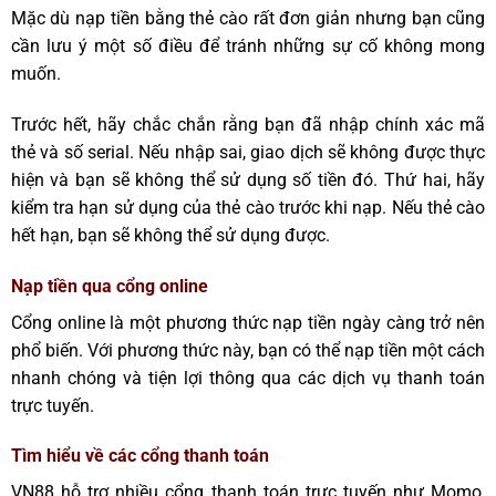
Mặc dù nạp tiền bằng thẻ cào rất đơn giản nhưng bạn cũng
cần lưu ý một số điều để tránh những sự cố không mong
muốn.
Trước hết, hãy chắc chắn rằng bạn đã nhập chính xác mã
thẻ và số serial. Nếu nhập sai, giao dịch sẽ không được thực
hiện và bạn sẽ không thể sử dụng số tiền đó. Thứ hai, hãy
kiểm tra hạn sử dụng của thẻ cào trước khi nạp. Nếu thẻ cào
hết hạn, bạn sẽ không thể sử dụng được.
Nạp tiền qua cổng online
Cổng online là một phương thức nạp tiền ngày càng trở nên
phổ biến. Với phương thức này, bạn có thể nạp tiền một cách
nhanh chóng và tiện lợi thông qua các dịch vụ thanh toán
trực tuyến.
Tìm hiểu về các cổng thanh toán
VN88 hỗ trợ nhiều cổng thanh toán trực tuyến như Momo,