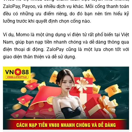
ZaloPay, Payoo, và nhiều dịch vụ khác. Mỗi cổng thanh toán
đều có những ưu điểm riêng, do đó bạn nên tìm hiểu kỹ
lưỡng trước khi quyết định chọn cổng nào.
Ví dụ, Momo là một ứng dụng ví điện tử rất phổ biến tại Việt
Nam, giúp bạn nạp tiền nhanh chóng và dễ dàng thông qua
điện thoại di động. ZaloPay cũng là một lựa chọn tốt với
giao diện thân thiện và dễ sử dụng.