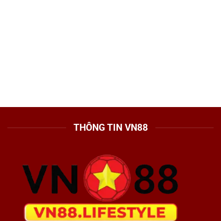
THÔNG TIN VN88